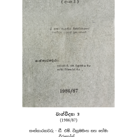
වාග්විද්‍යා 3
(1986/87)
සංස්කාරකවරු - ඩී. එම්. වික්‍රමසිංහ සහ හේමා
වීරකෝන්