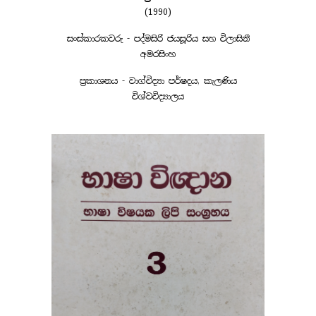
(1990)
සංස්කාරකවරු - පද්මසිරි ජයසූරිය සහ විලාසිනී
අමරසිංහ
ප්‍රකාශනය - වාග්විද්‍යා පර්ෂදය, කැලණිය
විශ්වවිද්‍යාලය