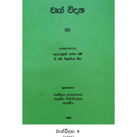
වාග්විද්‍යා 6