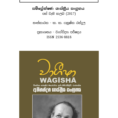
සම්ප්‍රේක්ෂණ
ශාස්ත්‍රීය සංග්‍රහය
පස් වැනි කලබ (2017)
සංස්කාරක - ක. ක. ගනුෂ්ක රන්දුල
ප්‍රකාශනය - වාග්විද්‍යා පර්ෂදය
ISSN 2536-8818