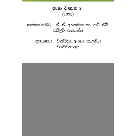
භාෂා විඥාන 2
(1992)
සංස්කාරකවරු - ඒ. ඒ. අභයසිංහ සහ ආර්. එම්.
ඩබ්ලිව්. රාජපක්ෂ
ප්‍රකාශනය - වාග්විද්‍යා අංශය, කැලණිය
විශ්වවිද්‍යාලය