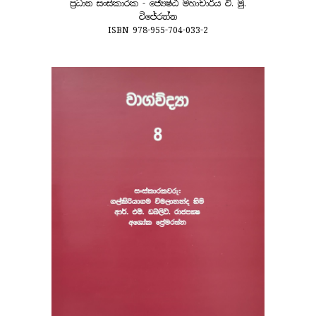
ප්‍රධාන සංස්කාරක - ජ්‍යෙෂ්ඨ මහාචාර්ය වි. මු.
විජේරත්න
ISBN 978-955-704-033-2