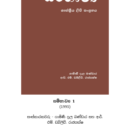
සම්භාව්‍ය 1
(1995)
සංස්කාරකවරු - ගාමිණී දෑල බණ්ඩාර සහ ආර්.
එම්. ඩබ්ලිව්. රාජපක්ෂ