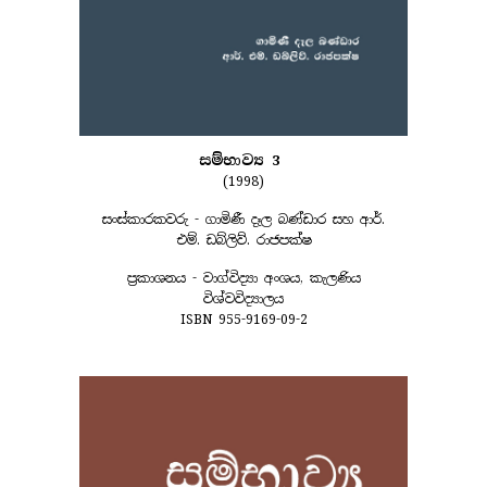
සම්භාව්‍ය 3
(1998)
සංස්කාරකවරු - ගාමිණී දෑල බණ්ඩාර සහ ආර්.
එම්. ඩබ්ලිව්. රාජපක්ෂ
ප්‍රකාශනය - වාග්විද්‍යා අංශය, කැලණිය
විශ්වවිද්‍යාලය
ISBN 955-9169-09-2