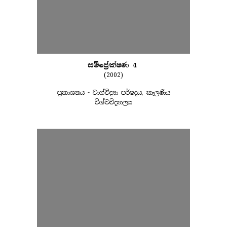
සම්ප්‍රේක්ෂණ 4
(2002)
ප්‍රකාශනය - වාග්විද්‍යා පර්ෂදය, කැලණිය
විශ්වවිද්‍යාලය