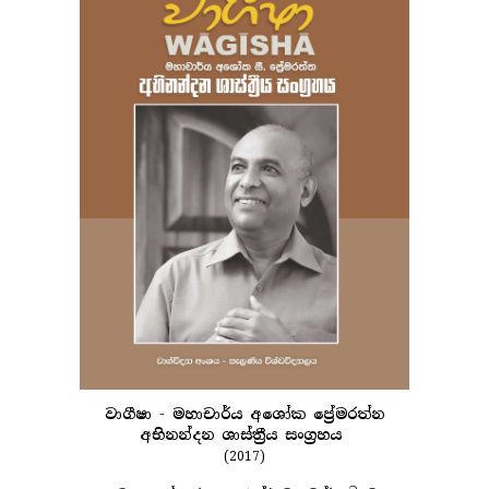
වාගීෂා
-
මහාචාර්ය අශෝක ප්‍රේමරත්න
අභිනන්දන ශාස්ත්‍රීය සංග්‍රහය
(2017)