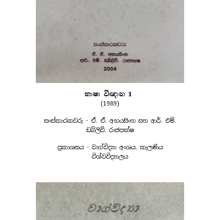
භාෂා විඥාන 1
(1989)
සංස්කාරකවරු - ඒ. ඒ. අභයසිංහ සහ ආර්. එම්.
ඩබ්ලිව්. රාජපක්ෂ
ප්‍රකාශනය - වාග්විද්‍යා අංශය, කැලණිය
විශ්වවිද්‍යාලය