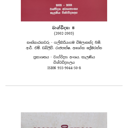
වාග්විද්‍යා 8
(2002-2003)
සංස්කාරකවරු - ගල්කිරියාගම විමලානන්ද හිමි,
ආර්. එම්. ඩබ්ලිව්. රාජපක්ෂ, අශෝක ප්‍රේමරත්න
ප්‍රකාශනය - වාග්විද්‍යා අංශය, කැලණිය
විශ්වවිද්‍යාලය
ISBN 955-9044-50-8