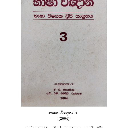
භාෂා විඥාන 3
(2004)