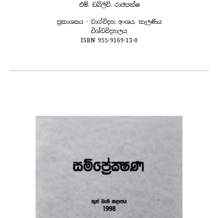
එම්. ඩබ්ලිව්. රාජපක්ෂ
ප්‍රකාශනය - වාග්විද්‍යා අංශය, කැලණිය
විශ්වවිද්‍යාලය
ISBN 955-9169-13-0