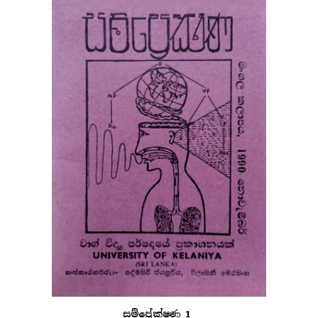
සම්ප්‍රේක්ෂණ 1