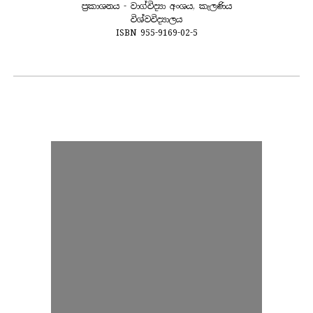
ප්‍රකාශනය - වාග්විද්‍යා අංශය, කැලණිය
විශ්වවිද්‍යාලය
ISBN 955-9169-02-5