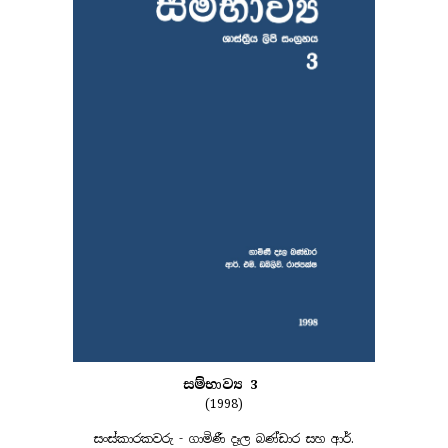
සම්භාව්‍ය 3
(1998)
සංස්කාරකවරු - ගාමිණී දෑල බණ්ඩාර සහ ආර්.