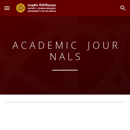
Skip to main content
Skip to navigation
A C A D E M I C J O U R
N A L S
___________