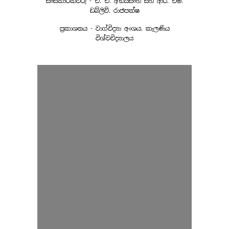
සංස්කාරකවරු - ඒ. ඒ. අභයසිංහ සහ ආර්. එම්.
ඩබ්ලිව්. රාජපක්ෂ
ප්‍රකාශනය - වාග්විද්‍යා අංශය, කැලණිය
විශ්වවිද්‍යාලය