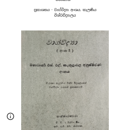
ප්‍රකාශනය - වාග්විද්‍යා අංශය, කැලණිය
විශ්වවිද්‍යාලය