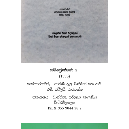
සම්ප්‍රේක්ෂණ 3
(1998)
සංස්කාරකවරු - ගාමිණී දෑල බණ්ඩාර සහ ආර්.
එම්. ඩබ්ලිව්. රාජපක්ෂ
ප්‍රකාශනය - වාග්විද්‍යා පර්දෂය, කැලණිය
විශ්වවිද්‍යාලය
ISBN 955-9044-36-2