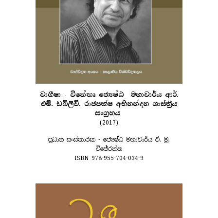
වාගීෂා - විනේතෘ ජ්‍යෙෂ්ඨ මහාචාර්ය ආර්.
එම්. ඩබ්ලිව්. රාජපක්ෂ අභිනන්දන ශාස්ත්‍රීය
සංග්‍රහය
(2017)
ප්‍රධාන සංස්කාරක - ජ්‍යෙෂ්ඨ මහාචාර්ය වි. මු.
විජේරත්න
ISBN 978-955-704-034-9