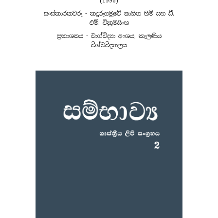
(1996)
සංස්කාරකවරු - කදුරුගමුවේ නාගිත හිමි සහ ඩී.
එම්. වික්‍රමසිංහ
ප්‍රකාශනය - වාග්විද්‍යා අංශය, කැලණිය
විශ්වවිද්‍යාලය