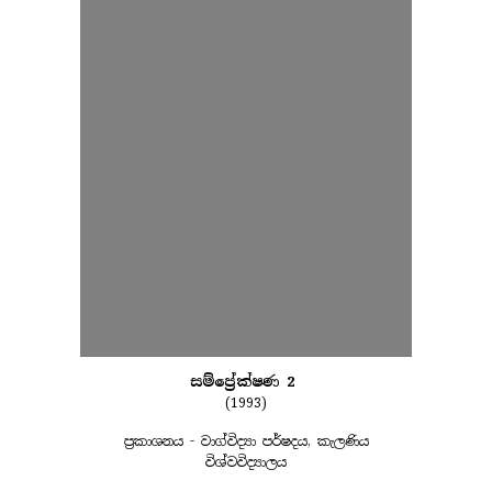
සම්ප්‍රේක්ෂණ 2
(1993)
ප්‍රකාශනය - වාග්විද්‍යා පර්ෂදය, කැලණිය
විශ්වවිද්‍යාලය